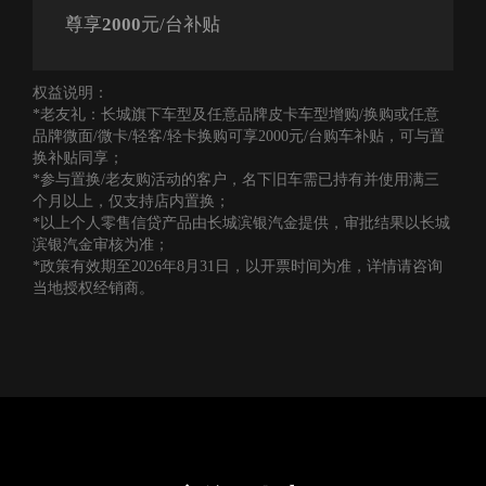
尊享
2000
元/台补贴
权益说明：
风骏7参数配置表
*老友礼：长城旗下车型及任意品牌皮卡车型增购/换购或任意
品牌微面/微卡/轻客/轻卡换购可享2000元/台购车补贴，可与置
换补贴同享；
*参与置换/老友购活动的客户，名下旧车需已持有并使用满三
个月以上，仅支持店内置换；
*以上个人零售信贷产品由长城滨银汽金提供，审批结果以长城
滨银汽金审核为准；
*政策有效期至2026年8月31日，以开票时间为准，详情请咨询
当地授权经销商。