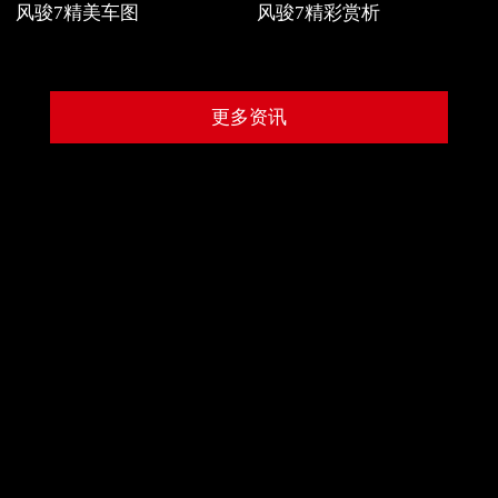
风骏7精美车图
风骏7精彩赏析
更多资讯
*由于车辆升级更新，产品相关配置信息可能会出现变动，请以和经销商达成
一致的购车协议为准。购车协议中无具体表述或约定配置无法产出时，由双方
协商决定交易