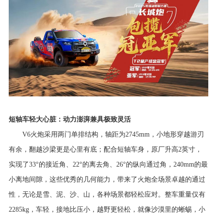
短轴车轻大心脏：动力澎湃兼具极致灵活
V6火炮采用两门单排结构，轴距为2745mm，
小地形穿越游刃
有余，翻越沙梁更是心里有底；配合短轴车身，原厂升高
2英寸，
实现了33°的接近角、22°的离去角、2
6
°的纵向通过角，240mm的最
小离地间隙，这些优秀的几何能力，带来了火炮全场景卓越的通过
性，无论是雪、泥、沙、山，各种场景都轻松应对。整车重量仅有
2285kg，车轻，接地比压小，越野更轻松，就像沙漠里的蜥蜴，小