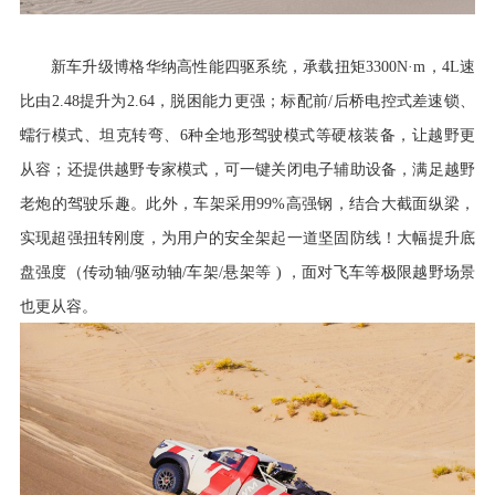
新车升级博格华纳高性能四驱系统，承载扭矩
3300N·m，4L速
比由2.48提升为2.64，脱困能力更强；标配前/后桥电控式差速锁、
蠕行模式、坦克转弯、6种全地形驾驶模式等硬核装备，让越野更
从容；还提供越野专家模式，可一键关闭电子辅助设备，满足越野
老炮的驾驶乐趣。
此外，车架采用
99%高强钢，结合大截面纵梁，
实现超强扭转刚度，为用户的安全架起一道坚固防线！大幅提升底
盘强度（传动轴/驱动轴
/
车架
/
悬架等
) ，面对飞车等极限越野场景
也更从容。