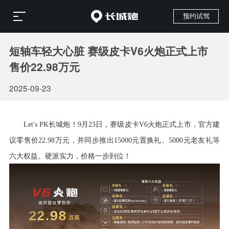
预约试驾
短轴车轻大心脏 赛级皮卡V6火炮正式上市
售价22.98万元
2025-09-23
Let's PK长城炮！9月2
3
日，赛级皮卡
V6火炮正式上市，官方建
议零售价22.98万元，并同步推出1
5000
元置换礼、
5
000
元老友礼等
六大权益。硬派实力，价格一步到位！