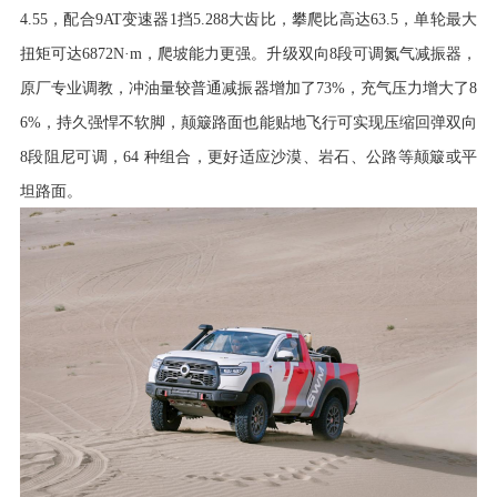
4.55，配合9AT变速器1挡5.288大齿比，攀爬比高达63.5，单轮最大
扭矩可达6872N·m，爬坡能力更强。升级双向8段可调氮气减振器，
原厂专业调教，冲油量较普通减振器增加了73%，充气压力增大了8
6%，持久强悍不软脚，颠簸路面也能贴地飞行可实现压缩回弹双向
8段阻尼可调，64 种组合，更好适应沙漠、岩石、公路等颠簸或平
坦路面。