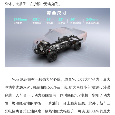
身体，大爪子，在沙漠中游走如飞。
V6火炮还拥有一颗强大的心脏。纯血V6 3.0T大排动力，最大
净功率达260kW，峰值扭矩500N·m，实现“大马拉小车”效果，沙漠
穿越，人车合一，动力随踩随有！同时匹配48V电机，实现了动力
性、燃油经济性的平衡，一脚油门，肾上腺素狂飙。此外，新车匹
配电控离合式硅油风扇，散热性能大幅提升，可实现100kW的最大