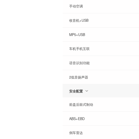
手动空调
收音机+USB
MP5+USB
车机手机互联
语音识别功能
2低音扬声器
安全配置
前盘后鼓式制动
ABS+EBD
倒车雷达