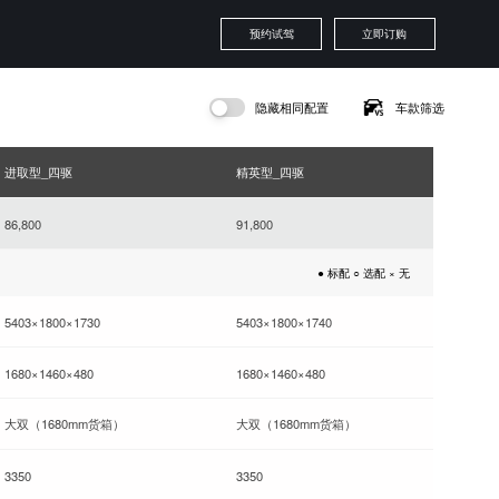
预约试驾
立即订购
隐藏相同配置
车款筛选
进取型_四驱
精英型_四驱
86,800
91,800
● 标配 ○ 选配 × 无
5403×1800×1730
5403×1800×1740
1680×1460×480
1680×1460×480
大双（1680mm货箱）
大双（1680mm货箱）
3350
3350