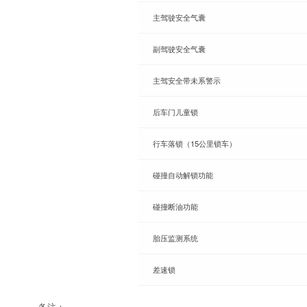
主驾驶安全气囊
副驾驶安全气囊
主驾安全带未系警示
后车门儿童锁
行车落锁（15公里锁车）
碰撞自动解锁功能
碰撞断油功能
胎压监测系统
差速锁
备注：