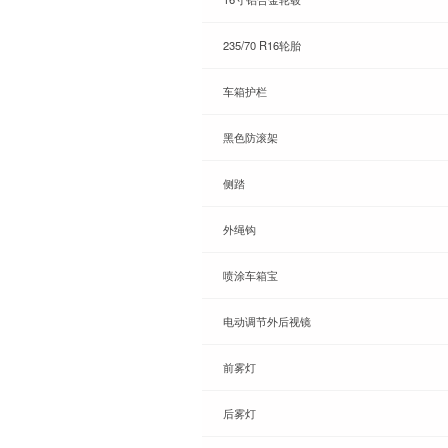
235/70 R16轮胎
车箱护栏
黑色防滚架
侧踏
外绳钩
喷涂车箱宝
电动调节外后视镜
前雾灯
后雾灯