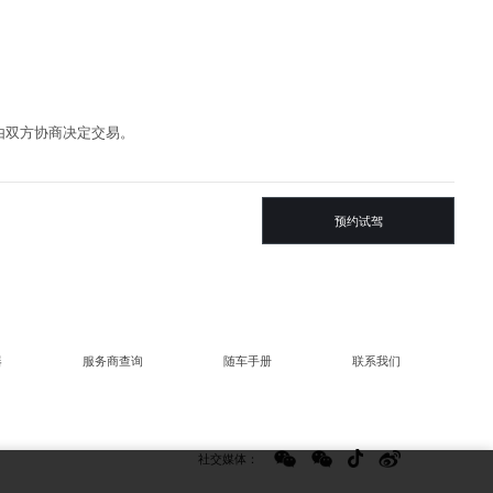
由双方协商决定交易。
预约试驾
预约试驾
在线客服
器
服务商查询
随车手册
联系我们
购车计算器
社交媒体：
销售商查询