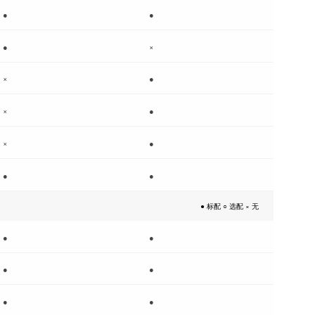
●
●
●
×
×
●
×
●
×
●
●
●
● 标配 ○ 选配 × 无
●
●
●
●
●
●