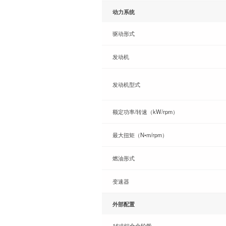
动力系统
驱动形式
发动机
发动机型式
额定功率/转速（kW/rpm）
最大扭矩（N•m/rpm）
燃油形式
变速器
外部配置
16寸铝合金轮毂