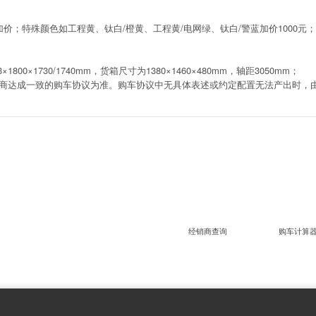
；特殊颜色如工程黄、钛白/橙黄、工程黄/电网绿、钛白/警蓝加价1000元；
0×1730/1740mm，货箱尺寸为1380×1460×480mm，轴距3050mm；
商达成一致的购车协议为准。购车协议中无具体表述或约定配置无法产出时，
经销商查询
购车计算