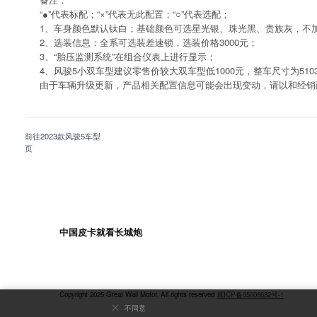
“●”代表标配；“×”代表无此配置；“○”代表选配；
1、车身颜色默认钛白；基础颜色可选星光银、珠光黑、贵族灰，不加价
2、选装信息：全系可选装差速锁，选装价格3000元；
3、“胎压监测系统”在组合仪表上进行显示；
4、风骏5小双车型建议零售价较大双车型低1000元，整车尺寸为5103×180
由于车辆升级更新，产品相关配置信息可能会出现变动，请以和经销
前往2023款风骏5车型
页
中国皮卡就看长城炮
Copyright 2025 Great Wall Motor. All rights reserved
冀ICP备05008632号-1
不同意